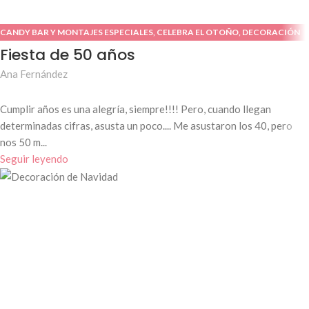
CANDY BAR Y MONTAJES ESPECIALES
,
CELEBRA EL OTOÑO
,
DECORACIÓN
DE MESAS
,
FIESTAS ADULTOS
Fiesta de 50 años
Ana Fernández
Cumplir años es una alegría, siempre!!!! Pero, cuando llegan
determinadas cifras, asusta un poco.... Me asustaron los 40, pero
nos 50 m...
Seguir leyendo