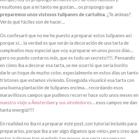
resultones que a mí tanto me gustan… os propongo que
preparemos unos vistosos tulipanes de cartulina
. ¿Te animas?
Verás qué fáciles son de hacer…
Os confesaré que no me he puesto a preparar estos tulipanes así
porque sí… la verdad es que serán la decoración de una tarta de
cumpleaños muy especial que voy a preparar en unos pocos días…
pero no puedo contaros más, que es todo un secreto!!!!. Pensando
en cómo iba a decorar esa tarta, se me ocurrió que sería bonito
darle un toque de mucho color, especialmente en estos días un tanto
tristones que estamos viviendo. Enseguida visualicé esa tarta con
una buena plantación de tulipanes encima… recordando esos
maravillosos campos que pudimos recorrer hace solo unos meses en
nuestro viaje a Ámsterdam
y
sus alrededores
… esos campos me dan
tanta energía!!!!
En realidad no iba ni a preparar este post, con tutorial incluido para
prepararlos, porque iba a ser algo digamos que «mío», pero creo que
estos tulipanes han quedado tan monos que sería una pena no