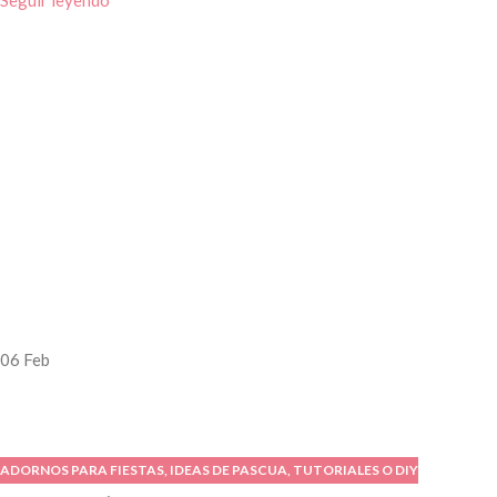
Seguir leyendo
06
Feb
ADORNOS PARA FIESTAS
,
IDEAS DE PASCUA
,
TUTORIALES O DIY