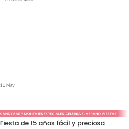
11
May
CANDY BAR Y MONTAJES ESPECIALES
,
CELEBRA EL VERANO
,
FIESTAS
INFANTILES
,
FIESTAS TEMÁTICAS
,
IDEAS DE PASCUA
Fiesta de 15 años fácil y preciosa