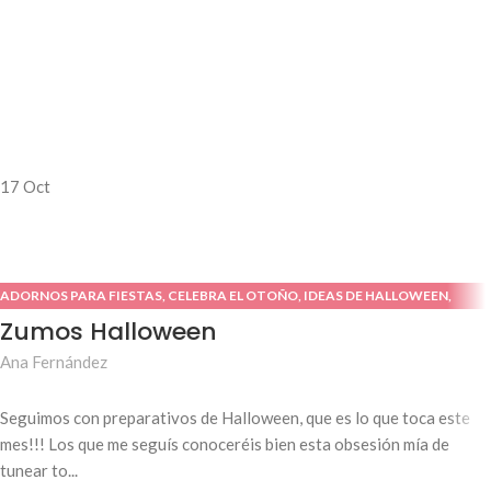
17
Oct
ADORNOS PARA FIESTAS
,
CELEBRA EL OTOÑO
,
IDEAS DE HALLOWEEN
,
TUTORIALES O DIY
Zumos Halloween
Ana Fernández
Seguimos con preparativos de Halloween, que es lo que toca este
mes!!! Los que me seguís conoceréis bien esta obsesión mía de
tunear to...