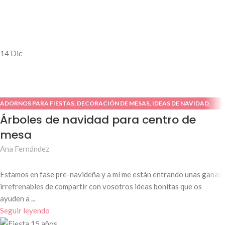
14
Dic
ADORNOS PARA FIESTAS
,
DECORACIÓN DE MESAS
,
IDEAS DE NAVIDAD
,
TUTORIALES O DIY
Árboles de navidad para centro de
mesa
Ana Fernández
Estamos en fase pre-navideña y a mí me están entrando unas ganas
irrefrenables de compartir con vosotros ideas bonitas que os
ayuden a ...
Seguir leyendo