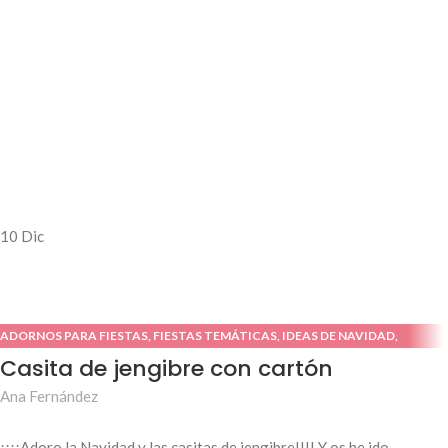
10
Dic
ADORNOS PARA FIESTAS
,
FIESTAS TEMÁTICAS
,
IDEAS DE NAVIDAD
,
TUTORIALES O DIY
Casita de jengibre con cartón
Ana Fernández
¡¡¡¡Adoro la Navidad y las casitas de jengibre!!!! Y os he ido