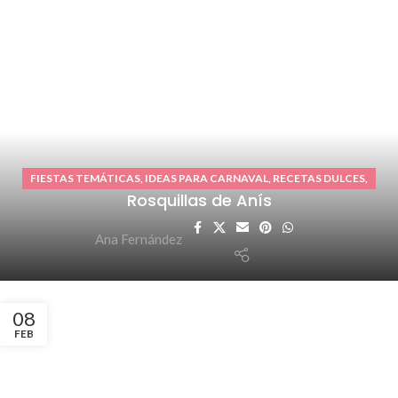
FIESTAS TEMÁTICAS
,
IDEAS PARA CARNAVAL
,
RECETAS DULCES
,
Rosquillas de Anís
REPOSTERÍA CASERA
Ana Fernández
08
FEB