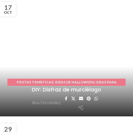
17
OCT
FIESTAS TEMÁTICAS
,
IDEAS DE HALLOWEEN
,
IDEAS PARA
DIY: Disfraz de murciélago
CARNAVAL
,
MANUALIDADES FÁCILES
,
TUTORIALES O DIY
Ana Fernández
29