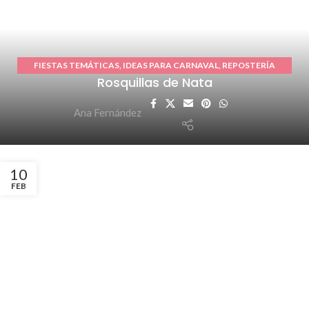
FIESTAS TEMÁTICAS
,
IDEAS PARA CARNAVAL
,
REPOSTERÍA
Rosquillas de Nata
CASERA
Ana Fernández
10
FEB