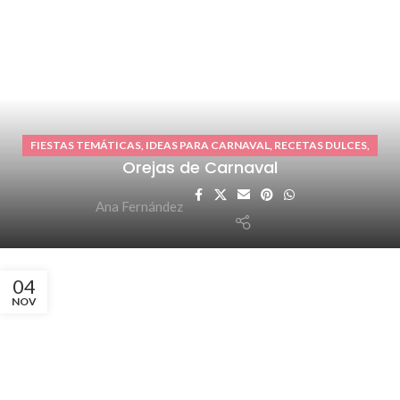
FIESTAS TEMÁTICAS
,
IDEAS PARA CARNAVAL
,
RECETAS DULCES
,
Orejas de Carnaval
REPOSTERÍA CASERA
Ana Fernández
04
NOV