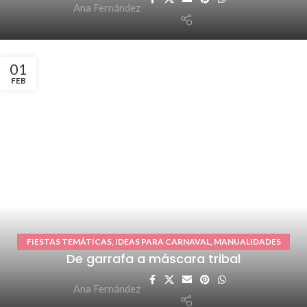
Ana Fernández
01
FEB
FIESTAS TEMÁTICAS
,
IDEAS PARA CARNAVAL
,
MANUALIDADES
De garrafa a máscara tribal
FÁCILES
,
TUTORIALES O DIY
Ana Fernández