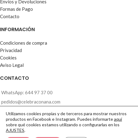
Envíos y Devoluciones
Formas de Pago
Contacto
INFORMACIÓN
Condiciones de compra
Privacidad
Cookies
Aviso Legal
CONTACTO
WhatsApp: 644 97 37 00
pedidos@celebraconana.com
Utilizamos cookies propias y de terceros para mostrar nuestros
NUESTROS PRODUCTOS SE PREPARAN BAJO
productos en Facebook e Instagram. Puedes informarte
aquí
Te atiendo de Lunes a Viernes de 10h a 17h
PEDIDO Y SON PERSONALIZADOS.
sobre qué cookies estamos utilizando o configurarlas en los
CUALQUIERA DE NUESTROS PRODUCTOS SE
AJUSTES
.
2018
celebra con Ana
· Made with
by
de Azul Turquesa
PUEDEN ADAPTAR AL EVENTO QUE