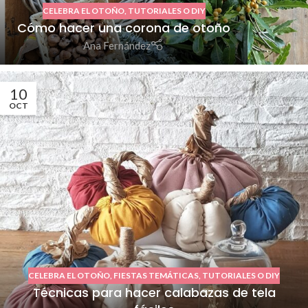
CELEBRA EL OTOÑO
,
TUTORIALES O DIY
Cómo hacer una corona de otoño
Ana Fernández
10
OCT
CELEBRA EL OTOÑO
,
FIESTAS TEMÁTICAS
,
TUTORIALES O DIY
Técnicas para hacer calabazas de tela