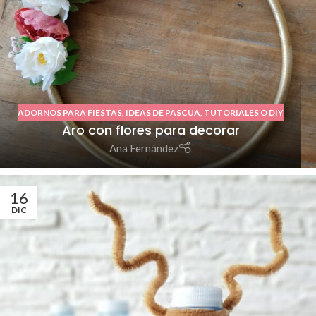
ADORNOS PARA FIESTAS
,
IDEAS DE PASCUA
,
TUTORIALES O DIY
Aro con flores para decorar
Ana Fernández
16
DIC