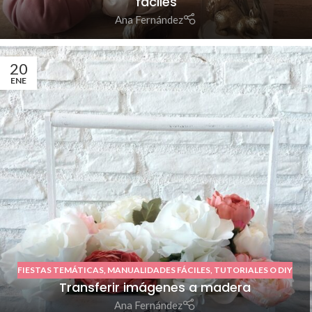
fáciles
Ana Fernández
20
ENE
FIESTAS TEMÁTICAS
,
MANUALIDADES FÁCILES
,
TUTORIALES O DIY
Transferir imágenes a madera
Ana Fernández