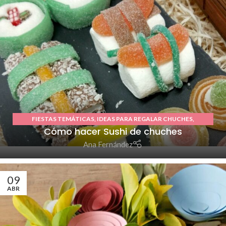
FIESTAS TEMÁTICAS
,
IDEAS PARA REGALAR CHUCHES
,
Cómo hacer Sushi de chuches
TUTORIALES O DIY
Ana Fernández
09
ABR