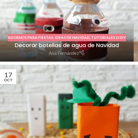
ADORNOS PARA FIESTAS
,
IDEAS DE NAVIDAD
,
TUTORIALES O DIY
Decorar botellas de agua de Navidad
Ana Fernández
17
OCT