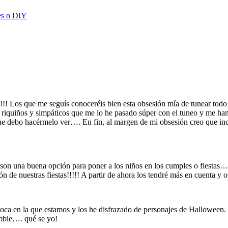
es o DIY
es!!! Los que me seguís conoceréis bien esta obsesión mía de tunear tod
 riquiños y simpáticos que me lo he pasado súper con el tuneo y me ha
e debo hacérmelo ver…. En fin, al margen de mi obsesión creo que incu
son una buena opción para poner a los niños en los cumples o fiestas… 
 de nuestras fiestas!!!!! A partir de ahora los tendré más en cuenta y o
poca en la que estamos y los he disfrazado de personajes de Halloween.
mbie…. qué se yo!