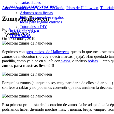
Tartas fáciles
MANUALIDADES FÁCILES
Adornos para fiestas
,
Celebra el Otoño
,
Ideas de Halloween
,
Tutorial
Adornos para fiestas
Ideas para envolver regalos
Zumos Halloween
Ideas para regalar chuches
Tutoriales o DIY
Por
Ana Fernández
VIAJA CON ANA
17 octubre, 2019
TRABAJOS
On 17 octubre, 2019
Seguimos con
preparativos de Halloween
, que es lo que toca este m
zumos de melocotón (no voy a decir marcas, jajaja). Han quedado tan
pandilla, como ya hice en su día con
vasos
, o incluso
bolsas
… creo qu
zumos para nuestras fiestas
!!!!
Porque los zumos (aunque no soy muy partidaria de ellos a diario….) 
son feos a rabiar y no podemos consentir que nos arruinen la decoración
Esta primera propuesta de decoración de zumos la he adaptado a la é
podríamos haber diseñado muchos más… momia, bruja, vampiro, zo