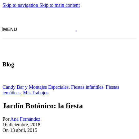
Skip to navigation
Skip to main content
MENU
Blog
Candy Bar y Montajes Especiales
,
Fiestas infantiles
,
Fiestas
temáticas
,
Mis Trabajos
Jardín Botánico: la fiesta
Por
Ana Fernández
16 diciembre, 2018
On 13 abril, 2015