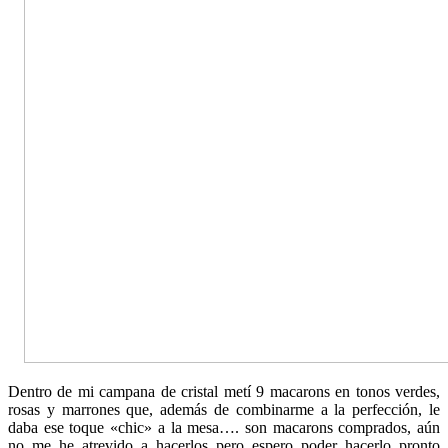
Dentro de mi campana de cristal metí 9 macarons en tonos verdes,
rosas y marrones que, además de combinarme a la perfección, le
daba ese toque «chic» a la mesa…. son macarons comprados, aún
no me he atrevido a hacerlos pero espero poder hacerlo pronto