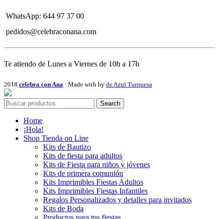
WhatsApp: 644 97 37 00
pedidos@celebraconana.com
Te atiendo de Lunes a Viernes de 10h a 17h
2018
celebra con Ana
· Made with
by
de Azul Turquesa
Search
Home
¡Hola!
Shop Tienda on Line
Kits de Bautizo
Kits de fiesta para adultos
Kits de Fiesta para niños y jóvenes
Kits de primera comunión
Kits Imprimibles Fiestas Adultos
Kits Imprimibles Fiestas Infantiles
Regalos Personalizados y detalles para invitados
Kits de Boda
Productos para tus fiestas