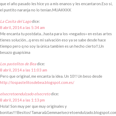
que el año pasado les hice yo a mis enanos y les encantaron.Eso sí,
el puntito naranja no lo tenían.MUAKKKK
La Casita del Lago
dice:
8 abril, 2014 a las 5:34 am
Me encanta tu postdata…hasta para los «negados» en estas artes
tienes solución…q eres mi salvación eso ya se sabe desde hace
tiempo pero q no soy la única tambien es un hecho cierto!!,Un
besazo guapísima
Los pastelitos de Bea
dice:
8 abril, 2014 a las 11:03 am
Pero que original, me encanta la idea. Un 10!! Un beso desde
http://lospastelitosdebea.blogspot.com.es/
elsecretoendulzado elsecreto
dice:
8 abril, 2014 a las 1:13 pm
Hola! Son muy per que muy originales y
bonitas!!!Besitos!Tamara&Gemmaelsecretoendulzado.blogspot.co