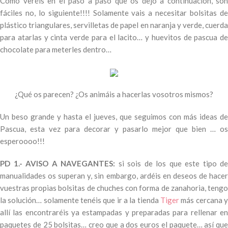
Como veréis en el paso a paso que os dejo a continuación, son
fáciles no, lo siguiente!!!! Solamente vais a necesitar bolsitas de
plástico triangulares, servilletas de papel en naranja y verde, cuerda
para atarlas y cinta verde para el lacito… y huevitos de pascua de
chocolate para meterles dentro…
¿Qué os parecen? ¿Os animáis a hacerlas vosotros mismos?
Un beso grande y hasta el jueves, que seguimos con más ideas de
Pascua, esta vez para decorar y pasarlo mejor que bien … os
esperoooo!!!
PD 1.- AVISO A NAVEGANTES:
si sois de los que este tipo de
manualidades os superan y, sin embargo, ardéis en deseos de hacer
vuestras propias bolsitas de chuches con forma de zanahoria, tengo
la solución… solamente tenéis que ir a la tienda
Tiger
más cercana 
allí las encontraréis ya estampadas y preparadas para rellenar en
paquetes de 25 bolsitas… creo que a dos euros el paquete… así que