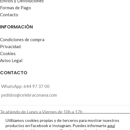
Envíos y Devoluciones
Formas de Pago
Contacto
INFORMACIÓN
Condiciones de compra
Privacidad
Cookies
Aviso Legal
CONTACTO
WhatsApp: 644 97 37 00
pedidos@celebraconana.com
Te atiendo de Lunes a Viernes de 10h a 17h
Utilizamos cookies propias y de terceros para mostrar nuestros
NUESTROS PRODUCTOS SE PREPARAN BAJO
productos en Facebook e Instagram. Puedes informarte
aquí
2018
celebra con Ana
· Made with
by
de Azul Turquesa
PEDIDO Y SON PERSONALIZADOS.