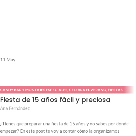
11
May
CANDY BAR Y MONTAJES ESPECIALES
,
CELEBRA EL VERANO
,
FIESTAS
INFANTILES
,
FIESTAS TEMÁTICAS
,
IDEAS DE PASCUA
Fiesta de 15 años fácil y preciosa
Ana Fernández
¿Tienes que preparar una fiesta de 15 años y no sabes por donde
empezar? En este post te voy a contar cómo la organizamos