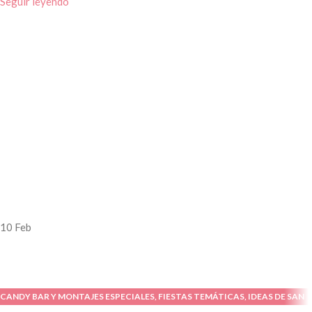
Seguir leyendo
10
Feb
CANDY BAR Y MONTAJES ESPECIALES
,
FIESTAS TEMÁTICAS
,
IDEAS DE SAN