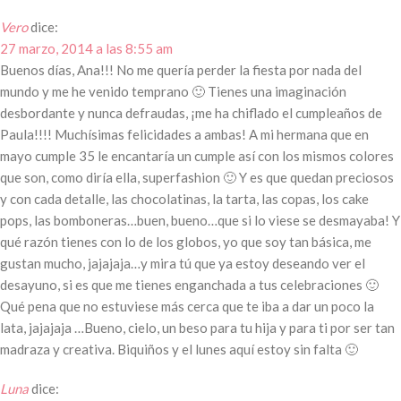
Vero
dice:
27 marzo, 2014 a las 8:55 am
Buenos días, Ana!!! No me quería perder la fiesta por nada del
mundo y me he venido temprano 🙂 Tienes una imaginación
desbordante y nunca defraudas, ¡me ha chiflado el cumpleaños de
Paula!!!! Muchísimas felicidades a ambas! A mi hermana que en
mayo cumple 35 le encantaría un cumple así con los mismos colores
que son, como diría ella, superfashion 🙂 Y es que quedan preciosos
y con cada detalle, las chocolatinas, la tarta, las copas, los cake
pops, las bomboneras…buen, bueno…que si lo viese se desmayaba! Y
qué razón tienes con lo de los globos, yo que soy tan básica, me
gustan mucho, jajajaja…y mira tú que ya estoy deseando ver el
desayuno, si es que me tienes enganchada a tus celebraciones 🙂
Qué pena que no estuviese más cerca que te iba a dar un poco la
lata, jajajaja …Bueno, cielo, un beso para tu hija y para ti por ser tan
madraza y creativa. Biquiños y el lunes aquí estoy sin falta 🙂
Luna
dice: