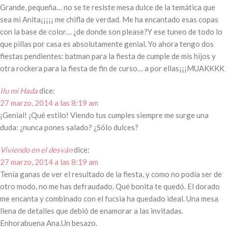
Grande, pequeña… no se te resiste mesa dulce de la temática que
sea mi Anita¡¡¡¡¡ me chifla de verdad. Me ha encantado esas copas
con la base de color… ¿de donde son please?Y ese tuneo de todo lo
que pillas por casa es absolutamente genial. Yo ahora tengo dos
fiestas pendientes: batman para la fiesta de cumple de mis hijos y
otra rockera para la fiesta de fin de curso… a por ellas¡¡¡MUAKKKK
Ilu mi Hada
dice:
27 marzo, 2014 a las 8:19 am
¡Genial! ¡Qué estilo! Viendo tus cumples siempre me surge una
duda: ¿nunca pones salado? ¿Sólo dulces?
Viviendo en el desván
dice:
27 marzo, 2014 a las 8:19 am
Tenía ganas de ver el resultado de la fiesta, y como no podía ser de
otro modo, no me has defraudado. Qué bonita te quedó. El dorado
me encanta y combinado con el fucsia ha quedado ideal. Una mesa
llena de detalles que debió de enamorar a las invitadas.
Enhorabuena Ana.Un besazo.