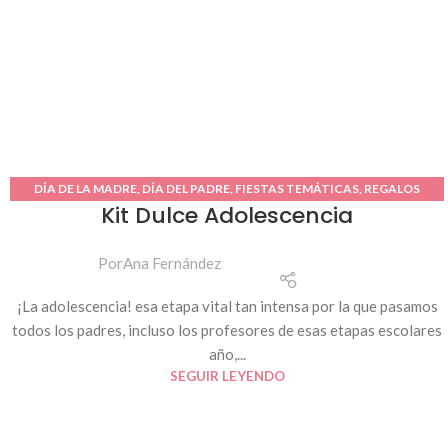
DÍA DE LA MADRE
,
DÍA DEL PADRE
,
FIESTAS TEMÁTICAS
,
REGALOS
Kit Dulce Adolescencia
PERSONALIZADOS
Por
Ana Fernández
¡La adolescencia! esa etapa vital tan intensa por la que pasamos
todos los padres, incluso los profesores de esas etapas escolares
año,...
SEGUIR LEYENDO