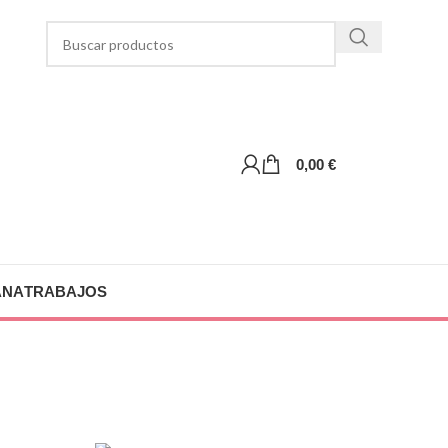
0,00
€
ANA
TRABAJOS