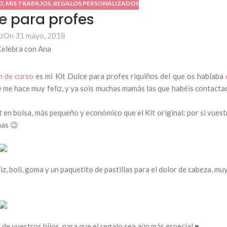
O
,
MIS TRABAJOS
,
REGALOS PERSONALIZADOS
ce para profes
z
On 31 mayo, 2018
in de curso
es mi Kit Dulce para profes riquiños del que os hablaba
e me hace muy feliz, y ya sois muchas mamás las que habéis contacta
t en bolsa, más pequeño y económico que el Kit original: por si vuest
mas 😉
piz, boli, goma y un paquetito de pastillas para el dolor de cabeza, mu
l de vuestros hijos, para que el regalo sea aún más especial ♥