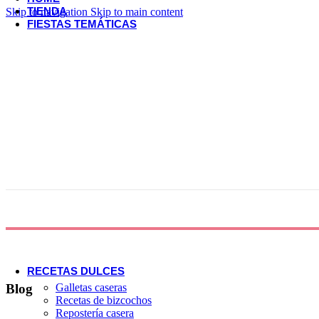
TIENDA
Skip to navigation
Skip to main content
FIESTAS TEMÁTICAS
Ideas para fiestas
Bodas y aniversario
Decoración de mesas
Fiestas adultos
Fiestas infantiles
Ideas de Fin de Curso
Ideas de Halloween
Ideas de Navidad
Ideas de Pascua
Ideas de San Valentín
Ideas para Carnaval
Celebraciones Especiales
Ideas para Bautizo
Primera Comunión
Celebra el Otoño
Celebra el Verano
Día de la Madre
Día del Padre
RECETAS DULCES
Galletas caseras
Blog
Recetas de bizcochos
Repostería casera