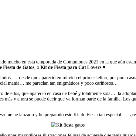
jando mucho en esta temporada de Comuniones 2021 en la que aún estamo
e Fiesta de Gatos
, o
Kit de Fiesta para Cat Lovers
♥
udos….. desde que apareció en mi vida el primer felino, por pura casua
special manía… me parecían tan enigmáticos y poco cariñosos…
ero de ellos, que apareció en casa de bebé y totalmente sola…. la ado
tres más y ahora se puede decir que ya forman parte de la familia. Los
so me he lanzado y he preparado este Kit de Fiesta tan especial….. ¿ce
llo unas maravillosas ilustraciones felinas de acuarela que tenía guard