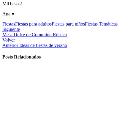
Mil besos!
Ana ♥
Fiestas
Fiestas para adultos
Fiestas para niños
Fiestas Temáticas
Siguiente
Mesa Dulce de Comunión Rústica
Volver
Anterior
Ideas de fiestas de verano
Posts Relacionados