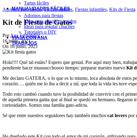
Tartas fáciles
MANUALIDADES FÁCILES
Adornos para fiestas
,
Fiestas adultos
,
Fiestas infantiles
,
Kits de Fiesta
Adornos para fiestas
Ideas para envolver regalos
Kit de Fiesta de Gatos
Ideas para regalar chuches
Tutoriales o DIY
Por
Ana Fernández
VIAJA CON ANA
16 junio, 2021
TRABAJOS
On 16 junio, 2021
Hola!!!! Qué tal estáis? Espero que genial. Por aquí muy bien, traba
pendiente hacer muuuucchoooo tiempo: preparar nuestro nuevo
Kit d
Me declaro GATERA, o lo que es lo mismo, loca absoluta de estos pel
corazón…. quién me lo iba a decir a mí, que toda la vida les tuve e
Todo esto cambió cuando tuve la posibilidad de convivir con el prim
de aquella primera gatita que al final se quedó mi hermano, llegaron 
curiosidades. Somos una familia gato-adicta.
Sé que entre nuestros seguidores hay también muchos
cat lovers
por e
He diseñado este Kit con todo el amor de mi corazón, utilizando para e