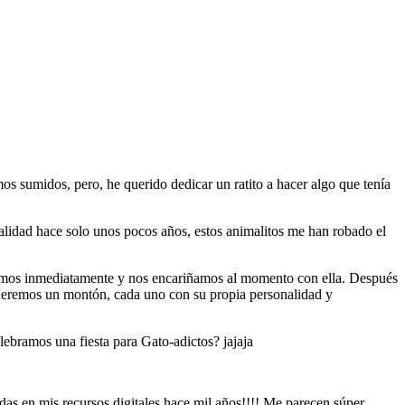
s sumidos, pero, he querido dedicar un ratito a hacer algo que tenía
lidad hace solo unos pocos años, estos animalitos me han robado el
ptamos inmediatamente y nos encariñamos al momento con ella. Después
 queremos un montón, cada uno con su propia personalidad y
lebramos una fiesta para Gato-adictos? jajaja
adas en mis recursos digitales hace mil años!!!! Me parecen súper