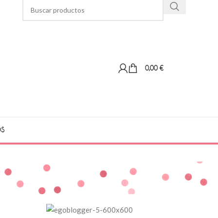
0,00
€
OS