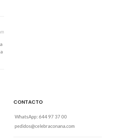
am
na
 a
CONTACTO
WhatsApp: 644 97 37 00
pedidos@celebraconana.com