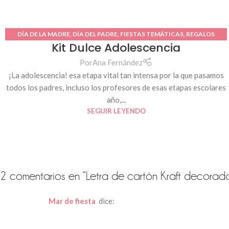
DÍA DE LA MADRE
,
DÍA DEL PADRE
,
FIESTAS TEMÁTICAS
,
REGALOS
Kit Dulce Adolescencia
PERSONALIZADOS
Por
Ana Fernández
¡La adolescencia! esa etapa vital tan intensa por la que pasamos
todos los padres, incluso los profesores de esas etapas escolares
año,...
SEGUIR LEYENDO
2 comentarios en “
Letra de cartón Kraft decorad
Mar de fiesta
dice: