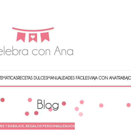
 TEMÁTICAS
RECETAS DULCES
MANUALIDADES FÁCILES
VIAJA CON ANA
TRABAJ
Blog
MIS TRABAJOS
,
REGALOS PERSONALIZADOS