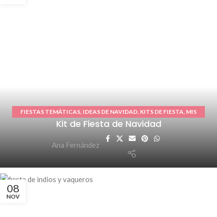
FIESTAS TEMÁTICAS
,
IDEAS DE NAVIDAD
,
KITS DE FIESTA
,
MIS
Kit de Fiesta de Navidad
TRABAJOS
Ana Fernández
08
NOV