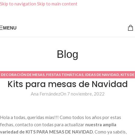
Skip to navigation
Skip to main content
MENU
Blog
DECORACIÓN DE MESAS
,
FIESTAS TEMÁTICAS
,
IDEAS DE NAVIDAD
,
KITS DE
Kits para mesas de Navidad
FIESTA
,
MIS TRABAJOS
Ana Fernández
On 7 noviembre, 2022
Hola a todas, queridas mías!!! Como todos los años por estas
fechas, contacto con todas para actualizar
nuestra amplia
variedad de KITS PARA MESAS DE NAVIDAD
. Como ya sabéis,