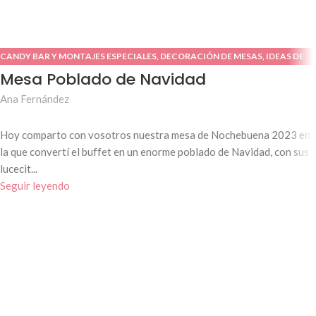
CANDY BAR Y MONTAJES ESPECIALES
,
DECORACIÓN DE MESAS
,
IDEAS DE
NAVIDAD
Mesa Poblado de Navidad
Ana Fernández
Hoy comparto con vosotros nuestra mesa de Nochebuena 2023 en
la que convertí el buffet en un enorme poblado de Navidad, con sus
lucecit...
Seguir leyendo