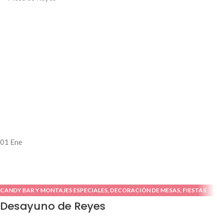
01
Ene
CANDY BAR Y MONTAJES ESPECIALES
,
DECORACIÓN DE MESAS
,
FIESTAS
TEMÁTICAS
,
IDEAS DE NAVIDAD
Desayuno de Reyes