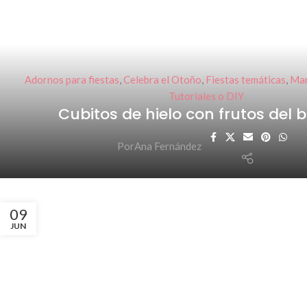
Adornos para fiestas
,
Celebra el Otoño
,
Fiestas temáticas
,
Man
Tutoriales o DIY
Cubitos de hielo con frutos del 
Por
Ana Fernández
09
JUN