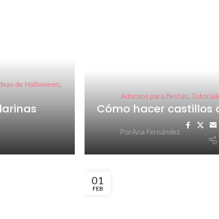
deas de Halloween
,
Adornos para fiestas
,
Tutorial
darinas
Cómo hacer castillos 
Por
Ana Fernández
01
FEB