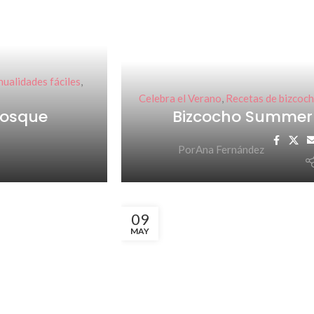
ualidades fáciles
,
Celebra el Verano
,
Recetas de bizcoc
bosque
Bizcocho Summe
Por
Ana Fernández
09
MAY