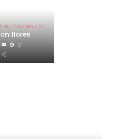
ciles
,
Tutoriales o DIY
on flores