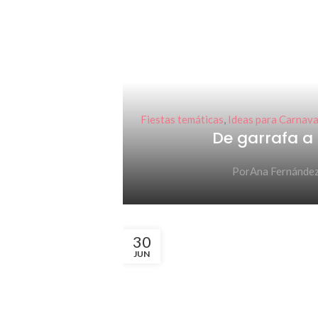
Fiestas temáticas
,
Ideas para Carnava
De garrafa a
Por
Ana Fernánde
30
JUN