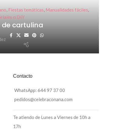
ano
,
Fiestas temáticas
,
Manualidades fáciles
,
riales o DIY
 de cartulina
dez
Contacto
WhatsApp: 644 97 37 00
pedidos@celebraconana.com
Te atiendo de Lunes a Viernes de 10h a
17h