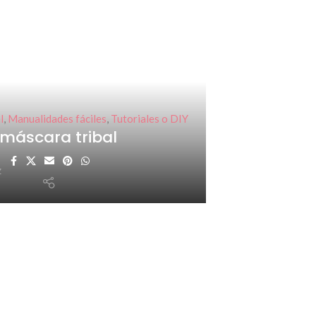
l
,
Manualidades fáciles
,
Tutoriales o DIY
 máscara tribal
z