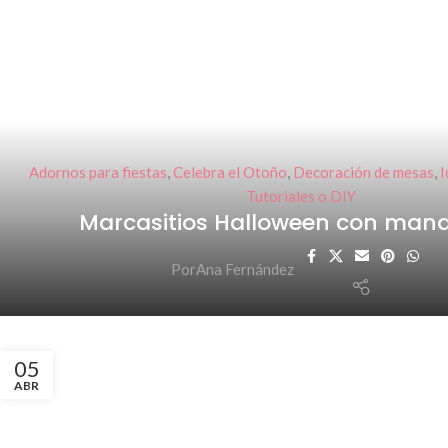
Adornos para fiestas
,
Celebra el Otoño
,
Decoración de mesas
,
I
Tutoriales o DIY
Marcasitios Halloween con man
Por
Ana Fernández
05
ABR