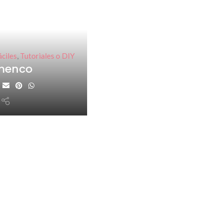
ciles
,
Tutoriales o DIY
amenco