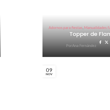
Adornos para fiestas
,
Manualidades fá
Topper de Fl
Por
Ana Fernández
09
NOV