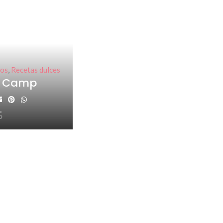
hos
,
Recetas dulces
r Camp