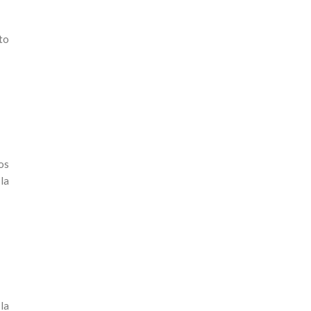
to
os
la
la