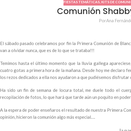
FIESTAS TEMÁTICAS
,
KITS DE COMUN
Comunión Shabby 
Por
Ana Fernánd
El sábado pasado celebramos por fin la Primera Comunión de Blanca 
van a olvidar nunca, que es de lo que se trataba!!!
Temimos hasta el último momento que la lluvia gallega apareciese
cuatro gotas a primera hora de la mañana. Desde hoy me declaro fer
los rezos dedicados a ella nos ayudaron a que pudiésemos disfrutar d
Ha sido un fin de semana de locura total, me duele todo el cuerp
recopilación de fotos, lo que hará que tarde aún un poquito en pode
A la espera de poder enseñaros el resultado de nuestra Primera Com
opinión, hicieron la comunión algo más especial….
… la pa