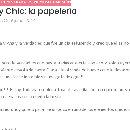
IÓN
,
MIS TRABAJOS
,
PRIMERA COMUNIÓN
Chic: la papelería
ez
On 9 junio, 2014
y Ana y la verdad es que fue un día estupendo y creo que ellas no 
, pero la verdad es que hasta tuvimos suerte con eso y solo cayer
viente devota de Santa Clara… la ofrenda de huevos que le llevaron
e una tarde increíble sin una gota de agua!!!
o!!! Estoy todavía en plena fase de asimilación, recuperación y 
r enseñaros cómo quedó la fiesta.
unión, hoy quiero pararme un poco en uno de los elementos que, en 
pelería!!!