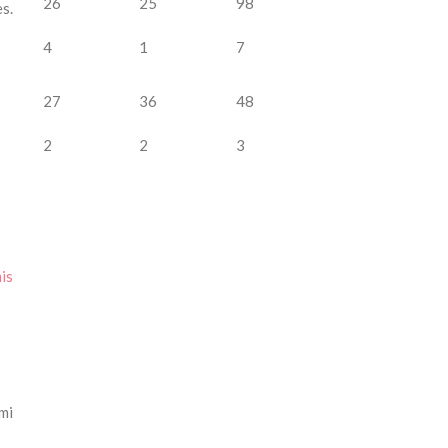
26
25
98
s.
4
1
7
27
36
48
2
2
3
is
mi