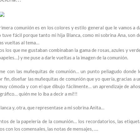
imera comunión es en los colores y estilo general que le vamos a da
o tuve fácil porque tanto mi hija Blanca, como mi sobrina Ana, son d
das vueltas al tema…
os los que me gustaban combinaban la gama de rosas, azules y verde
 papeles…) y me puse a darle vueltas a la imagen de la comunión.
rme con las muñequitas de comunión… un punto peliagudo donde l
 fin, diseñar las muñequitas de comunión que yo quería, gracias a u
muy cómoda y con el que dibujo fácilmente… un aprendizaje de años
ráfico… quién me lo iba a decir a mí!!!
lanca y, otra, que representase a mi sobrina Anita…
tos de la papelería de la comunión… los recordatorios, las etiquet
ros con los comensales, las notas de mensajes, ….