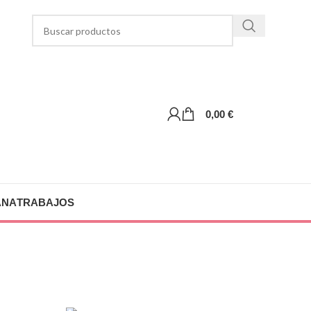
0,00
€
ANA
TRABAJOS