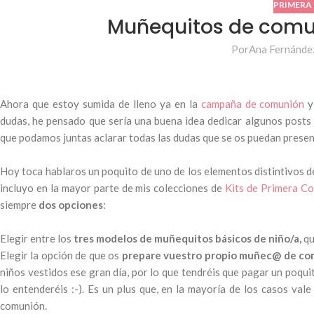
PRIMERA
Muñequitos de comu
Por
Ana Fernánde
Ahora que estoy sumida de lleno ya en la
campaña de comunión
y
dudas, he pensado que sería una buena idea dedicar algunos posts 
que podamos juntas aclarar todas las dudas que se os puedan presen
.
Hoy toca hablaros un poquito de uno de los elementos distintivos 
incluyo en la mayor parte de mis colecciones de
Kits de Primera C
siempre
dos opciones
:
.
Elegir entre los
tres modelos de muñequitos básicos de niño/a,
qu
Elegir la opción de que os
prepare vuestro propio muñec@ de co
niños vestidos ese gran día, por lo que tendréis que pagar un poqui
lo entenderéis :-). Es un plus que, en la mayoría de los casos val
comunión.