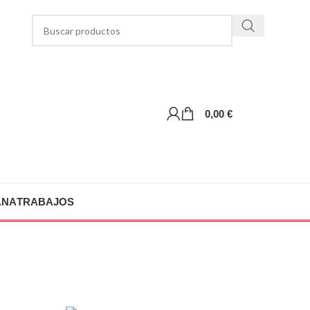
0,00
€
ANA
TRABAJOS