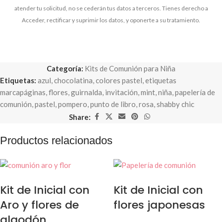
atender tu solicitud, no se cederán tus datos a terceros. Tienes derecho a
Acceder, rectificar y suprimir los datos, y oponerte a su tratamiento.
Categoría:
Kits de Comunión para Niña
Etiquetas:
azul
,
chocolatina
,
colores pastel
,
etiquetas
marcapáginas
,
flores
,
guirnalda
,
invitación
,
mint
,
niña
,
papelería de
comunión
,
pastel
,
pompero
,
punto de libro
,
rosa
,
shabby chic
Share:
Productos relacionados
Kit de Inicial con
Kit de Inicial con
Aro y flores de
flores japonesas
algodón