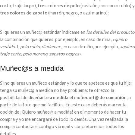
corto, traje largo),
tres colores de pelo
(castaño, moreno o rubio) y
tres colores de zapato
(marrón, negro, o azul marino):
Si quieres un muñec@ estándar indícame en
los detalles del producto
la combinación que quieres, por ejemplo, en caso de niña,
«quiero
vestido 1, pelo rubio, diadema»
, en caso de niño, por ejemplo,
«quiero
traje corto, pelo moreno, zapatos negros»
.
Muñec@s a medida
Si no quieres un muñeco estándar y lo que te apetece es que tu hij@
tenga su muñec@ a medida no hay problema: te ofrezco la
posibilidad de
diseñarte a medida el muñequit@ de comunión
, a
partir de la foto que me facilites. En este caso deberás marcar la
opción de ¡Quiero muñec@ a medida! en el momento de hacer tu
compra y yo me encargaré de todo lo demás. Una vez realizada la
compra contactaré contigo vía mail y concretaremos todos los
detalles.