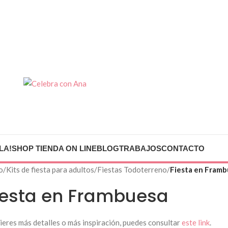
LA!
SHOP TIENDA ON LINE
BLOG
TRABAJOS
CONTACTO
io
/
Kits de fiesta para adultos
/
Fiestas Todoterreno
/
Fiesta en Fram
iesta en Frambuesa
uieres más detalles o más inspiración, puedes consultar
este link
.