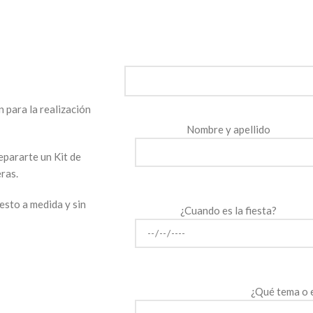
 para la realización
Nombre y apellido
repararte un Kit de
eras.
sto a medida y sin
¿Cuando es la fiesta?
¿Qué tema o 