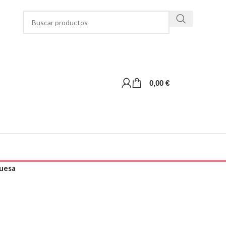
0,00
€
buesa