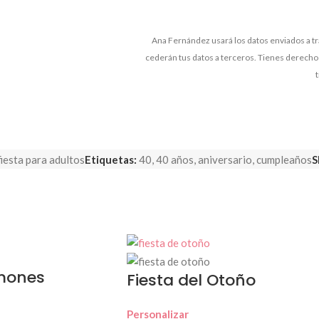
Ana Fernández usará los datos enviados a tra
cederán tus datos a terceros. Tienes derecho a
fiesta para adultos
Etiquetas:
40
,
40 años
,
aniversario
,
cumpleaños
S
imones
Fiesta del Otoño
Personalizar