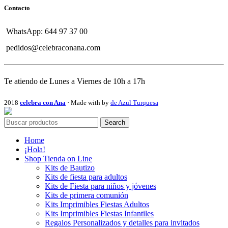
Contacto
WhatsApp: 644 97 37 00
pedidos@celebraconana.com
Te atiendo de Lunes a Viernes de 10h a 17h
2018
celebra con Ana
· Made with
by
de Azul Turquesa
Search
Home
¡Hola!
Shop Tienda on Line
Kits de Bautizo
Kits de fiesta para adultos
Kits de Fiesta para niños y jóvenes
Kits de primera comunión
Kits Imprimibles Fiestas Adultos
Kits Imprimibles Fiestas Infantiles
Regalos Personalizados y detalles para invitados