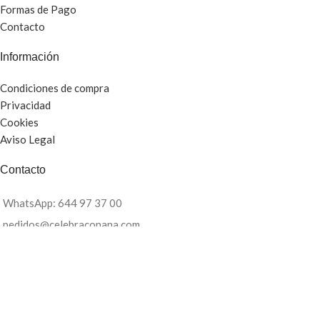
Formas de Pago
Contacto
Información
Condiciones de compra
Privacidad
Cookies
Aviso Legal
Contacto
WhatsApp: 644 97 37 00
pedidos@celebraconana.com
Te atiendo de Lunes a Viernes de 10h a 17h
2018
celebra con Ana
· Made with
by
de Azul Turquesa